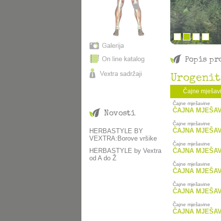
Popis pr
Urogenit
Čajne mješav
Čajne mješavine
ČAJNA MJEŠAV
Novosti
Čajne mješavine
ČAJNA MJEŠAV
HERBASTYLE BY
VEXTRA:Borove vršike
Čajne mješavine
HERBASTYLE by Vextra
ČAJNA MJEŠAV
od A do Ž
Čajne mješavine
ČAJNA MJEŠAV
Čajne mješavine
ČAJNA MJEŠAV
Čajne mješavine
ČAJNA MJEŠAV