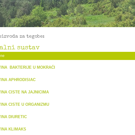
oizvoda za tegobe:
alni sustav
ine
INA BAKTERIJE U MOKRAĆI
INA APHRODISIAC
INA CISTE NA JAJNICIMA
INA CISTE U ORGANIZMU
INA DIURETIC
INA KLIMAKS