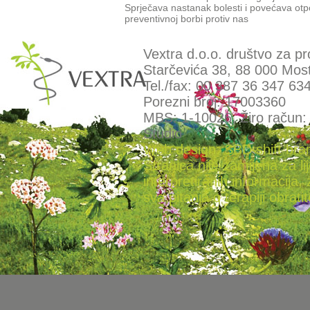
Sprječava nastanak bolesti i povećava otpo
preventivnoj borbi protiv nas
Vextra d.o.o. društvo za pr
Starčevića 38, 88 000 Most
Tel./fax: 00 387 36 347 63
Porezni broj: 17003360
MBS: 1-10026, Žiro račun
Studio
Web design: SBD shift bra
Stranica nije zamijena za l
interpretiranih informacija, 
sva pitanja o terapiji obratit