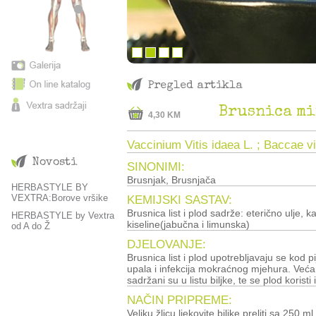
Pregled artikla
Brusnica m
4,30 KM
Vaccinium Vitis idaea L. ; Baccae vi
Novosti
SINONIMI:
Brusnjak, Brusnjača
HERBASTYLE BY
VEXTRA:Borove vršike
KEMIJSKI SASTAV:
Brusnica list i plod sadrže: eterično ulje, ka
HERBASTYLE by Vextra
kiseline(jabučna i limunska)
od A do Ž
DJELOVANJE:
Brusnica list i plod upotrebljavaju se kod
upala i infekcija mokraćnog mjehura. Veća l
sadržani su u listu biljke, te se plod korist
NAČIN PRIPREME:
Veliku žlicu ljekovite biljke preliti sa 250 ml