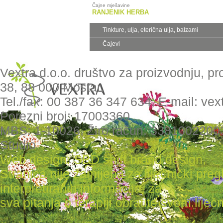
Čajne mješavine
RANJENIK HERBA
Tinkture, ulja, eterična ulja, balzami
Čajevi
Vextra d.o.o. društvo za proizvodnju, pr
38, 88 000 Mostar,
Tel./fax: 00 387 36 347 634, E-mail: ve
Porezni broj: 17003360
MBS: 1-10026, Žiro račun: 3381002200
Studio
Web design: SBD shift brand design
,
Stranica nije zamijena za liječnički pr
interpretiranih informacija, za
sva pitanja o terapiji obratite svom liječni