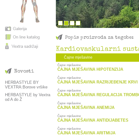
Popis proizvoda za tegobe:
Kardiovaskularni sust
Čajne mješavine
Čajne mješavine
ČAJNA MJEŠAVINA HIPOTENZIJA
Novosti
Čajne mješavine
ČAJNA MJEŠAVINA RAZRIJEĐENJE KRVI
HERBASTYLE BY
VEXTRA:Borove vršike
Čajne mješavine
HERBASTYLE by Vextra
ČAJNA MJEŠAVINA REGULACIJA TROMB
od A do Ž
Čajne mješavine
ČAJNA MJEŠAVINA ANEMIJA
Čajne mješavine
ČAJNA MJEŠAVINA ANTIDIJABETES
Čajne mješavine
ČAJNA MJEŠAVINA ARITMIJA