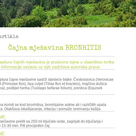
artikla
Čajna mješavina BRONHITIS
ceptura čajnih mješavina je poslovna tajna u vlasništvu tvrtke
 informacije vezane uz njih zadržava autorska prava.
ptura čajne mješavine sadrži sljedeće biljke: Čestoslavica (Veronicae
t (Primulae flos), lipa cvijet (Tiliae flos et bracteis), majčina dušica
 koristi se kod bronhitisa, bronhijalne astme ali i različitih upala
a. Olakšava iskašljavanje, iritaciju i pomaže smirivanju kašlja.
ME:
ode, zagrijati do ključanja i
 15-30 min. Piti procijeđen čaj.
NE: