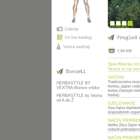
Pregled 
7,50 KM
Specifikacija re
Vextra te na sve
Novosti
SASTAV:
Tradicionalna rece
HERBASTYLE BY
herba), jaglac cvije
VEXTRA:Borove vršike
herba (Serpylli herba), podbjel herba (Tusilago farfarae folium), preslica (Equiseti
herba).
HERBASTYLE by Vextra
od A do Ž
DJELOVANJE:
Ova čajna mješavina
respiratornih organ
NAČIN PRIPRE
Veliku žlicu čajne mješavine preliti sa 250 ml ključale v
ostaviti poklopljeno
NAČIN PRIMJE