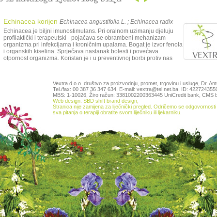
o iz kataloga ljekovitog bilja
Echinacea korijen
Echinacea angustifolia L. ; Echinacea radix
Echinacea je biljni imunostimulans. Pri oralnom uzimanju djeluju
profilaktički i terapeutski - pojačava se obrambeni mehanizam
organizma pri infekcijama i kroničnim upalama. Bogat je izvor fenola
i organskih kiselina. Sprječava nastanak bolesti i povećava
otpornost organizma. Koristan je i u preventivnoj borbi protiv nas
Vextra d.o.o. društvo za proizvodnju, promet, trgovinu i usluge, Dr. An
Tel./fax: 00 387 36 347 634, E-mail: vextra@tel.net.ba, ID: 42272435
MBS: 1-10026, Žiro račun: 3381002200363445 UniCredit bank,
CMS b
Web design: SBD shift brand design
,
Stranica nije zamijena za liječnički pregled. Odričemo se odgovornosti 
sva pitanja o terapiji obratite svom liječniku ili ljekarniku.