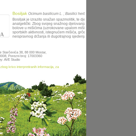
Bosiljak
Ocimum basilicum L. ; Basilici herba
Bosiljak je izrazito snažan spazmolitik, te djeluje protuupalno i
analgetički. Zbog svojeg snažnog djelovanja, može ga se koristiti za
bolove u mišićima (uzrokovane upalom mišića nakon pretjeranih
sportskih aktivnosti, istegnućem mišića, grčeva mišića zbog
neispravnog držanja ili dugotrajnog sjedenja), kod glavobolja i m
te Starčevića 38, 88 000 Mostar,
50008, Porezni broj: 17003360
y: AVE Studio
zbog krivo interpretiranih informacija, za